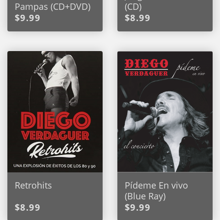
Pampas (CD+DVD)
(CD)
$9.99
$8.99
Retrohits
Pídeme En vivo
(Blue Ray)
$8.99
$9.99